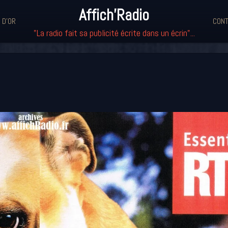
Affich'Radio
 D'OR
CONT
"La radio fait sa publicité écrite dans un écrin"...