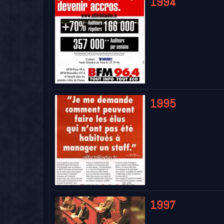
1994
1995
1997