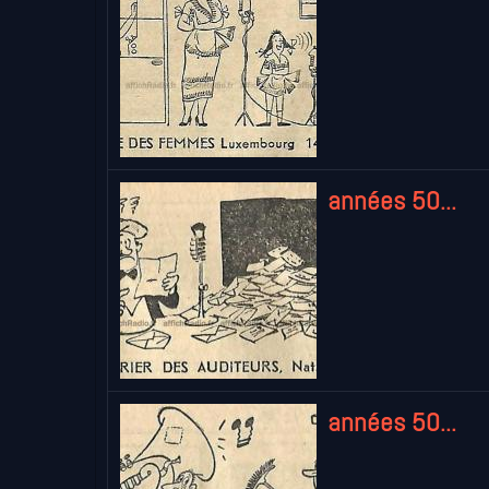
années 50...
années 50...