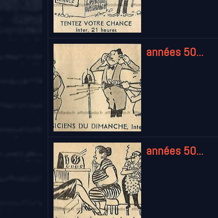
années 50...
années 50...