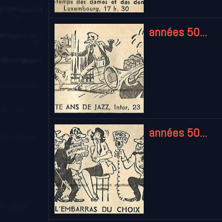
années 50...
années 50...