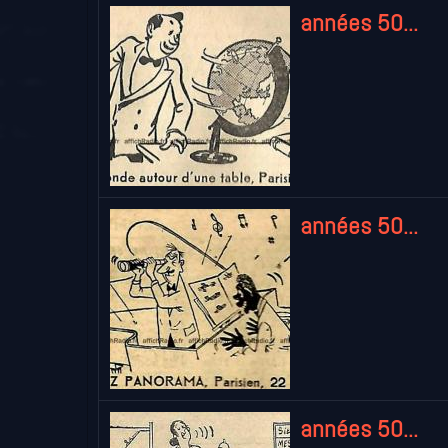
années 50...
années 50...
années 50...