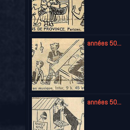
années 50...
années 50...