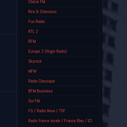
Chérie FM
Rire & Chansons
Fun Radio
RTL 2
RFM
Europe 2 (Virgin Radio)
Skyrock
MFM
Radio Classique
BFM Business
Oui FM
FG / Radio Nova / TSF
Radio france locale / France Bleu / ICI