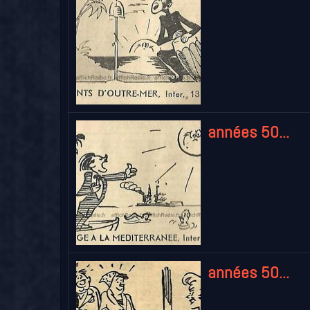
années 50...
années 50...