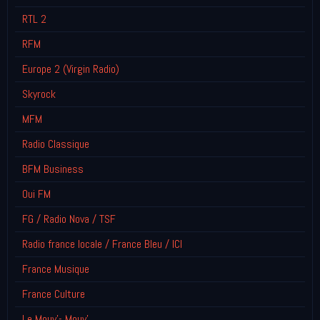
RTL 2
RFM
Europe 2 (Virgin Radio)
Skyrock
MFM
Radio Classique
BFM Business
Oui FM
FG / Radio Nova / TSF
Radio france locale / France Bleu / ICI
France Musique
France Culture
Le Mouv'- Mouv'