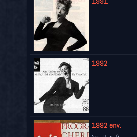
1991
1992
1992 env.
(grand format)