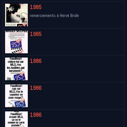
1985
remerciements à Hervé Bride
1985
1986
1986
1986