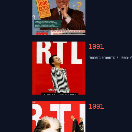
1991
remerciements à Jean-M
1991