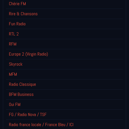
Chérie FM
Rire & Chansons
Fun Radio
RTL 2
RFM
Europe 2 (Virgin Radio)
Skyrock
MFM
Radio Classique
BFM Business
Oui FM
FG / Radio Nova / TSF
Radio france locale / France Bleu / ICI