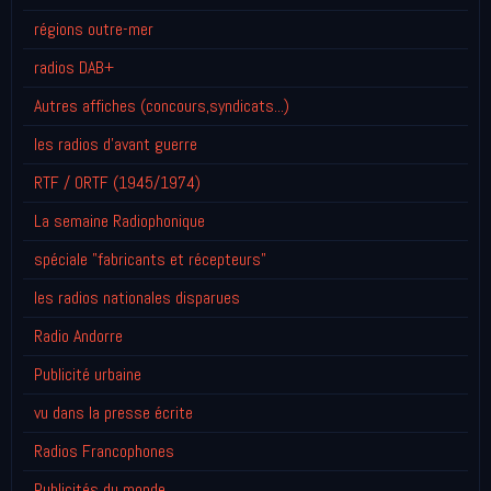
régions outre-mer
radios DAB+
Autres affiches (concours,syndicats...)
les radios d'avant guerre
RTF / ORTF (1945/1974)
La semaine Radiophonique
spéciale "fabricants et récepteurs"
les radios nationales disparues
Radio Andorre
Publicité urbaine
vu dans la presse écrite
Radios Francophones
Publicités du monde