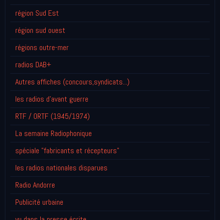
région Sud Est
région sud ouest
régions outre-mer
radios DAB+
Autres affiches (concours,syndicats...)
les radios d'avant guerre
RTF / ORTF (1945/1974)
La semaine Radiophonique
spéciale "fabricants et récepteurs"
les radios nationales disparues
Radio Andorre
Publicité urbaine
vu dans la presse écrite