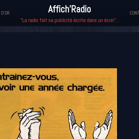
Affich'Radio
 D'OR
CONT
"La radio fait sa publicité écrite dans un écrin"...