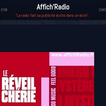
Affich'Radio
 D'OR
CONT
"La radio fait sa publicité écrite dans un écrin"...