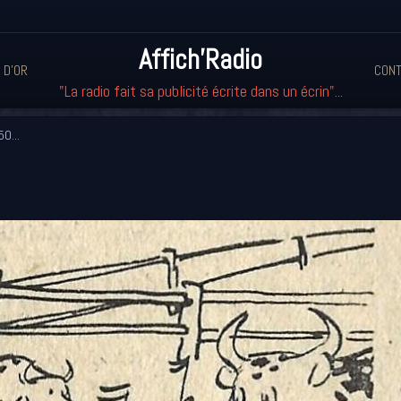
Affich'Radio
 D'OR
CONT
"La radio fait sa publicité écrite dans un écrin"...
0...