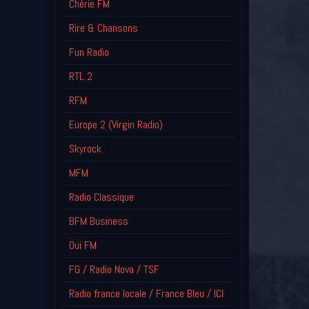
Chérie FM
Rire & Chansons
Fun Radio
RTL 2
RFM
Europe 2 (Virgin Radio)
Skyrock
MFM
Radio Classique
BFM Business
Oui FM
FG / Radio Nova / TSF
Radio france locale / France Bleu / ICI