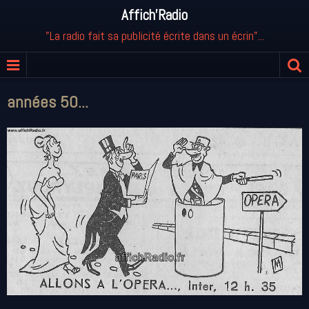
Affich'Radio
"La radio fait sa publicité écrite dans un écrin"...
années 50...