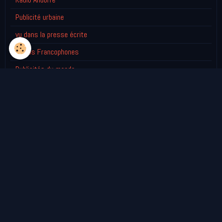
Publicité urbaine
vu dans la presse écrite
Radios Francophones
Publicités du monde
SELECTION D'AUTOCOLLANTS (1) / Radios d'envergure nationale
SELECTION D'AUTOCOLLANTS (2)/dép. 01 à 24
SELECTION D'AUTOCOLLANTS (3)/dép. 25 à 49
SELECTION D'AUTOCOLLANTS (4)/dép.50 à 74
SELECTION D'AUTOCOLLANTS (5)/dép. 75 à 95 plus DOM-TOM
SELECTION D'AUTOCOLLANTS (6) Belgique / Suisse /Luxembourg
/ Allemagne....
LE GRENIER AUX PIN'S et PORTE-CLEFS
Derniéres nouveautés