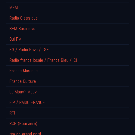
MFM
Radio Classique
BFM Business
Oui FM
FG / Radio Nova / TSF
Radio france locale / France Bleu / ICI
France Musique
France Culture
Le Mouv'- Mouv'
FIP / RADIO FRANCE
RFI
RCF (Fourvière)
région grand nord