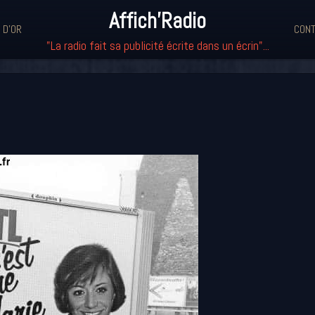
Affich'Radio
 D'OR
CONT
"La radio fait sa publicité écrite dans un écrin"...