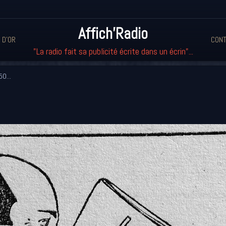
Affich'Radio
 D'OR
CONT
"La radio fait sa publicité écrite dans un écrin"...
0...