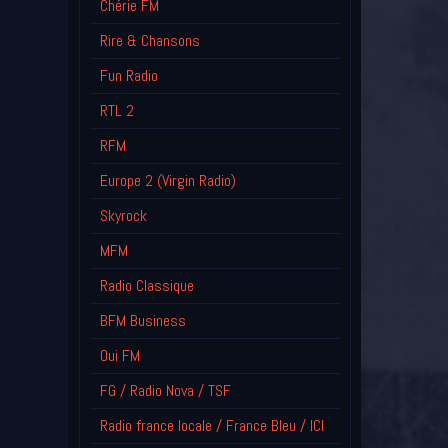
Chérie FM
Rire & Chansons
Fun Radio
RTL 2
RFM
Europe 2 (Virgin Radio)
Skyrock
MFM
Radio Classique
BFM Business
Oui FM
FG / Radio Nova / TSF
Radio france locale / France Bleu / ICI