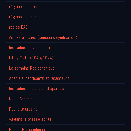
région sud ouest
régions outre-mer
radios DAB+
Autres affiches (concours,syndicats...)
les radios d'avant guerre
RTF / ORTF (1945/1974)
La semaine Radiophonique
spéciale "fabricants et récepteurs"
les radios nationales disparues
Radio Andorre
Publicité urbaine
vu dans la presse écrite
Radios Francophones