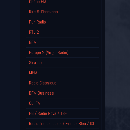
Chérie FM
Rire & Chansons
Fun Radio
RTL 2
RFM
Europe 2 (Virgin Radio)
Skyrock
MFM
Radio Classique
BFM Business
Oui FM
FG / Radio Nova / TSF
Radio france locale / France Bleu / ICI