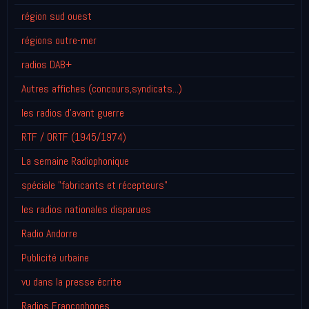
région sud ouest
régions outre-mer
radios DAB+
Autres affiches (concours,syndicats...)
les radios d'avant guerre
RTF / ORTF (1945/1974)
La semaine Radiophonique
spéciale "fabricants et récepteurs"
les radios nationales disparues
Radio Andorre
Publicité urbaine
vu dans la presse écrite
Radios Francophones