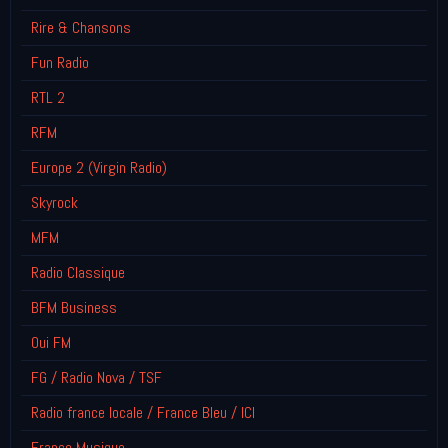
Rire & Chansons
Fun Radio
RTL 2
RFM
Europe 2 (Virgin Radio)
Skyrock
MFM
Radio Classique
BFM Business
Oui FM
FG / Radio Nova / TSF
Radio france locale / France Bleu / ICI
France Musique