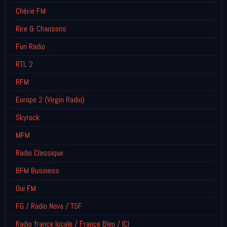
Chérie FM
Rire & Chansons
Fun Radio
RTL 2
RFM
Europe 2 (Virgin Radio)
Skyrock
MFM
Radio Classique
BFM Business
Oui FM
FG / Radio Nova / TSF
Radio france locale / France Bleu / ICI