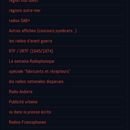
région sud ouest
régions outre-mer
radios DAB+
Autres affiches (concours,syndicats...)
les radios d'avant guerre
RTF / ORTF (1945/1974)
La semaine Radiophonique
spéciale "fabricants et récepteurs"
les radios nationales disparues
Radio Andorre
Publicité urbaine
vu dans la presse écrite
Radios Francophones