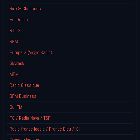
Rire & Chansons
Fun Radio
RTL 2
RFM
Europe 2 (Virgin Radio)
Skyrock
MFM
Radio Classique
BFM Business
Oui FM
FG / Radio Nova / TSF
Radio france locale / France Bleu / ICI
France Musique