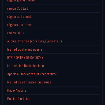
région grand centre
région Sud Est
région sud ouest
régions outre-mer
radios DAB+
Autres affiches (concours,syndicats...)
les radios d'avant guerre
RTF / ORTF (1945/1974)
La semaine Radiophonique
spéciale "fabricants et récepteurs"
les radios nationales disparues
Radio Andorre
Publicité urbaine