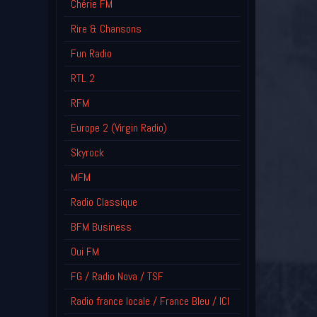
Chérie FM
Rire & Chansons
Fun Radio
RTL 2
RFM
Europe 2 (Virgin Radio)
Skyrock
MFM
Radio Classique
BFM Business
Oui FM
FG / Radio Nova / TSF
Radio france locale / France Bleu / ICI