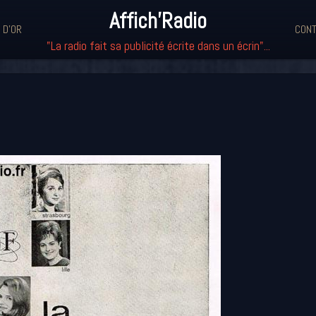
Affich'Radio
 D'OR
CONT
"La radio fait sa publicité écrite dans un écrin"...