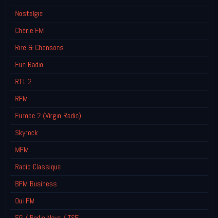
Nostalgie
Chérie FM
Rire & Chansons
Fun Radio
RTL 2
RFM
Europe 2 (Virgin Radio)
Skyrock
MFM
Radio Classique
BFM Business
Oui FM
FG / Radio Nova / TSF