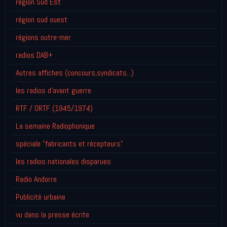
région Sud Est
région sud ouest
régions outre-mer
radios DAB+
Autres affiches (concours,syndicats...)
les radios d'avant guerre
RTF / ORTF (1945/1974)
La semaine Radiophonique
spéciale "fabricants et récepteurs"
les radios nationales disparues
Radio Andorre
Publicité urbaine
vu dans la presse écrite