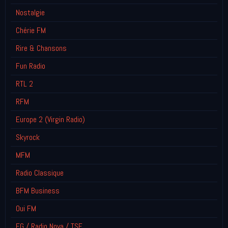
Nostalgie
Chérie FM
Rire & Chansons
Fun Radio
RTL 2
RFM
Europe 2 (Virgin Radio)
Skyrock
MFM
Radio Classique
BFM Business
Oui FM
FG / Radio Nova / TSF