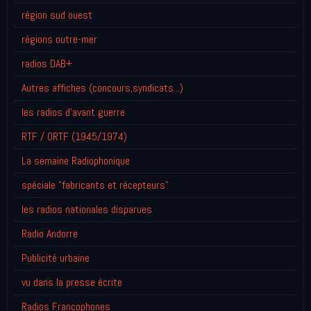
région sud ouest
régions outre-mer
radios DAB+
Autres affiches (concours,syndicats...)
les radios d'avant guerre
RTF / ORTF (1945/1974)
La semaine Radiophonique
spéciale "fabricants et récepteurs"
les radios nationales disparues
Radio Andorre
Publicité urbaine
vu dans la presse écrite
Radios Francophones