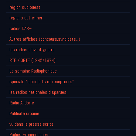
région sud ouest
régions outre-mer
radios DAB+
Autres affiches (concours,syndicats...)
les radios d'avant guerre
RTF / ORTF (1945/1974)
La semaine Radiophonique
spéciale "fabricants et récepteurs"
les radios nationales disparues
Radio Andorre
Publicité urbaine
vu dans la presse écrite
Radios Francophones