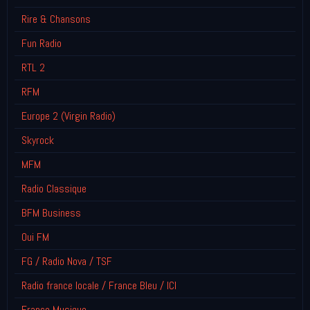
Rire & Chansons
Fun Radio
RTL 2
RFM
Europe 2 (Virgin Radio)
Skyrock
MFM
Radio Classique
BFM Business
Oui FM
FG / Radio Nova / TSF
Radio france locale / France Bleu / ICI
France Musique