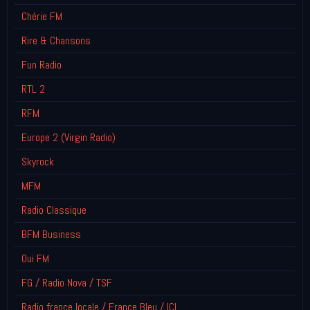
Chérie FM
Rire & Chansons
Fun Radio
RTL 2
RFM
Europe 2 (Virgin Radio)
Skyrock
MFM
Radio Classique
BFM Business
Oui FM
FG / Radio Nova / TSF
Radio france locale / France Bleu / ICI