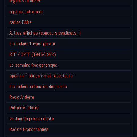
région sud ouest
régions outre-mer
radios DAB+
Autres affiches (concours,syndicats...)
les radios d'avant guerre
RTF / ORTF (1945/1974)
La semaine Radiophonique
spéciale "fabricants et récepteurs"
les radios nationales disparues
Radio Andorre
Publicité urbaine
vu dans la presse écrite
Radios Francophones