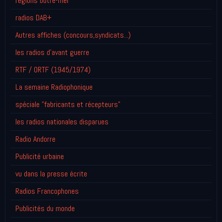
régions outre-mer
radios DAB+
Autres affiches (concours,syndicats...)
les radios d'avant guerre
RTF / ORTF (1945/1974)
La semaine Radiophonique
spéciale "fabricants et récepteurs"
les radios nationales disparues
Radio Andorre
Publicité urbaine
vu dans la presse écrite
Radios Francophones
Publicités du monde