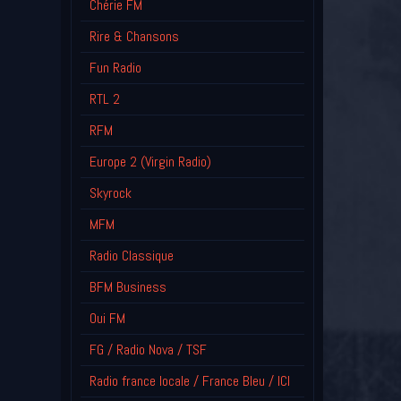
Chérie FM
Rire & Chansons
Fun Radio
RTL 2
RFM
Europe 2 (Virgin Radio)
Skyrock
MFM
Radio Classique
BFM Business
Oui FM
FG / Radio Nova / TSF
Radio france locale / France Bleu / ICI