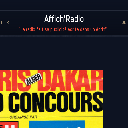
Affich'Radio
 D'OR
CONT
"La radio fait sa publicité écrite dans un écrin"...