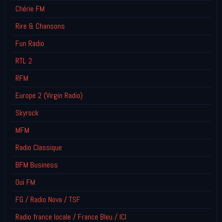
Chérie FM
Rire & Chansons
Fun Radio
RTL 2
RFM
Europe 2 (Virgin Radio)
Skyrock
MFM
Radio Classique
BFM Business
Oui FM
FG / Radio Nova / TSF
Radio france locale / France Bleu / ICI