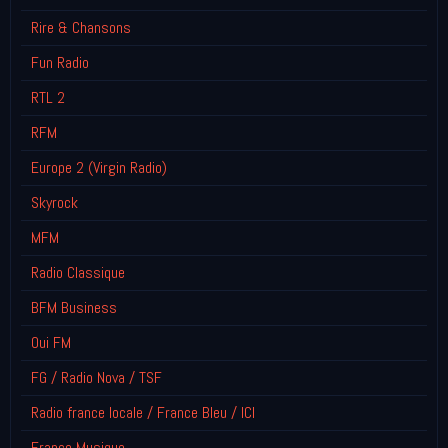
Rire & Chansons
Fun Radio
RTL 2
RFM
Europe 2 (Virgin Radio)
Skyrock
MFM
Radio Classique
BFM Business
Oui FM
FG / Radio Nova / TSF
Radio france locale / France Bleu / ICI
France Musique