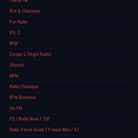
Chérie FM
Rire & Chansons
Fun Radio
RTL 2
RFM
Europe 2 (Virgin Radio)
Skyrock
MFM
Radio Classique
BFM Business
Oui FM
FG / Radio Nova / TSF
Radio france locale / France Bleu / ICI