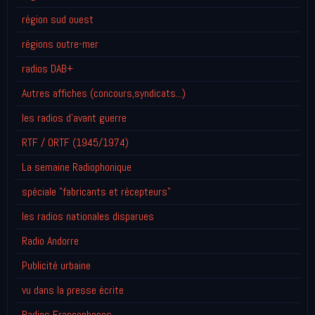
région sud ouest
régions outre-mer
radios DAB+
Autres affiches (concours,syndicats...)
les radios d'avant guerre
RTF / ORTF (1945/1974)
La semaine Radiophonique
spéciale "fabricants et récepteurs"
les radios nationales disparues
Radio Andorre
Publicité urbaine
vu dans la presse écrite
Radios Francophones