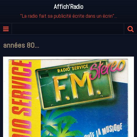
Affich'Radio
"La radio fait sa publicité écrite dans un écrin"...
années 80...