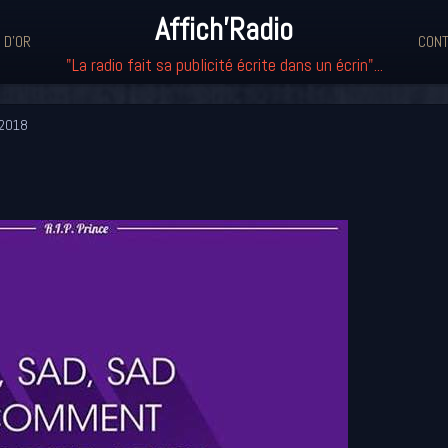
Affich'Radio
 D'OR
CONT
"La radio fait sa publicité écrite dans un écrin"...
2018