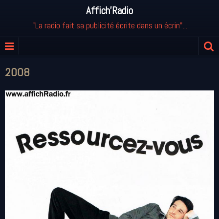
Affich'Radio
"La radio fait sa publicité écrite dans un écrin"...
2008