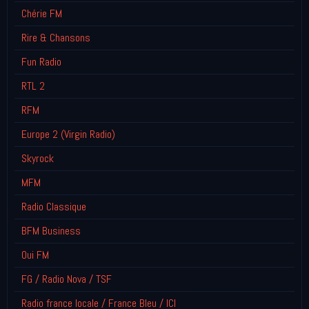
Chérie FM
Rire & Chansons
Fun Radio
RTL 2
RFM
Europe 2 (Virgin Radio)
Skyrock
MFM
Radio Classique
BFM Business
Oui FM
FG / Radio Nova / TSF
Radio france locale / France Bleu / ICI