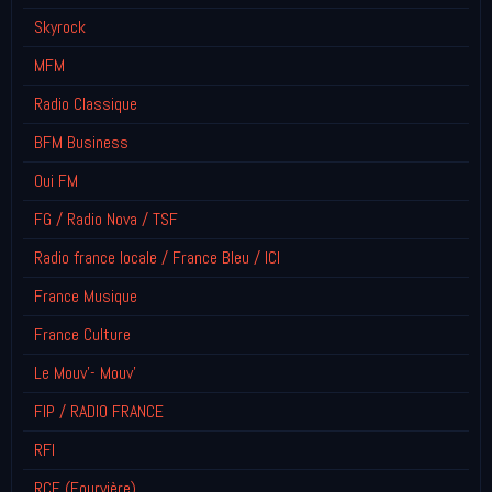
Skyrock
MFM
Radio Classique
BFM Business
Oui FM
FG / Radio Nova / TSF
Radio france locale / France Bleu / ICI
France Musique
France Culture
Le Mouv'- Mouv'
FIP / RADIO FRANCE
RFI
RCF (Fourvière)