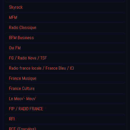
Skyrock
MFM
Radio Classique
BFM Business
Oui FM
FG / Radio Nova / TSF
Radio france locale / France Bleu / ICI
France Musique
France Culture
Le Mouv'- Mouv'
FIP / RADIO FRANCE
RFI
RCF (Fourvière)