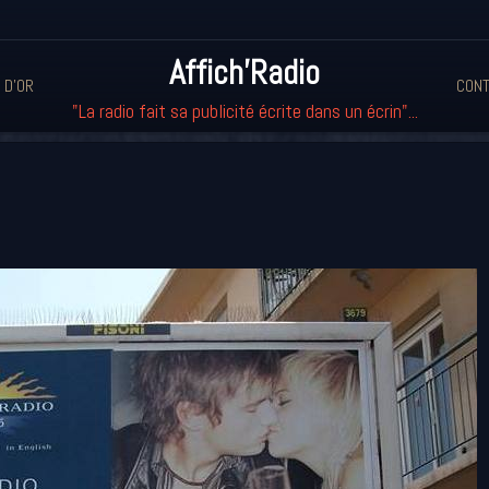
Affich'Radio
 D'OR
CONT
"La radio fait sa publicité écrite dans un écrin"...