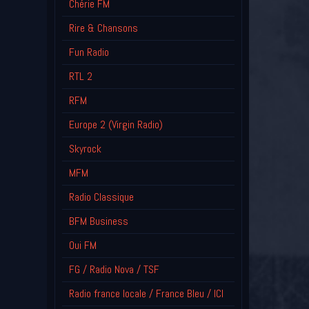
Chérie FM
Rire & Chansons
Fun Radio
RTL 2
RFM
Europe 2 (Virgin Radio)
Skyrock
MFM
Radio Classique
BFM Business
Oui FM
FG / Radio Nova / TSF
Radio france locale / France Bleu / ICI