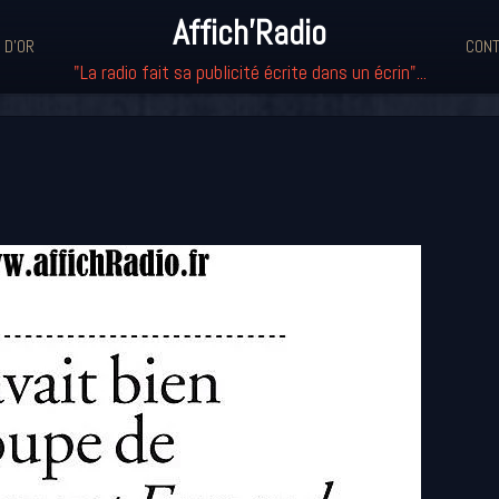
Affich'Radio
 D'OR
CONT
"La radio fait sa publicité écrite dans un écrin"...