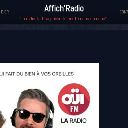
Affich'Radio
 D'OR
CONT
"La radio fait sa publicité écrite dans un écrin"...