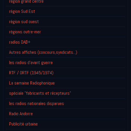
région grand centre
région Sud Est
région sud ouest
régions outre-mer
radios DAB+
Autres affiches (concours,syndicats...)
les radios d'avant guerre
RTF / ORTF (1945/1974)
La semaine Radiophonique
spéciale "fabricants et récepteurs"
les radios nationales disparues
Radio Andorre
Publicité urbaine