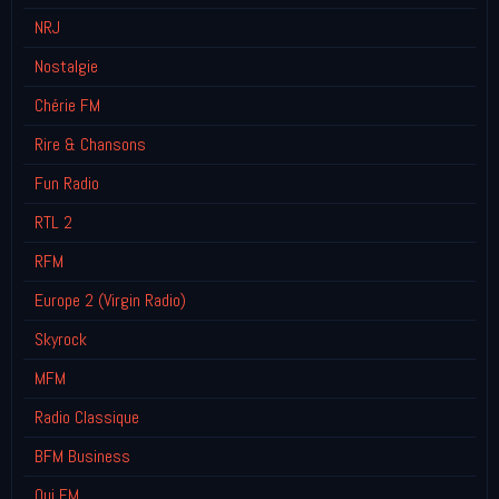
NRJ
Nostalgie
Chérie FM
Rire & Chansons
Fun Radio
RTL 2
RFM
Europe 2 (Virgin Radio)
Skyrock
MFM
Radio Classique
BFM Business
Oui FM