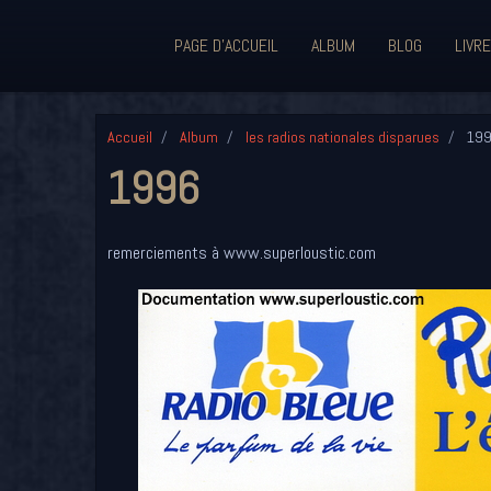
PAGE D'ACCUEIL
ALBUM
BLOG
LIVRE
Accueil
Album
les radios nationales disparues
19
1996
remerciements à www.superloustic.com