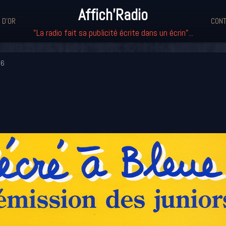
Affich'Radio
 D'OR
CONT
"La radio fait sa publicité écrite dans un écrin"...
96