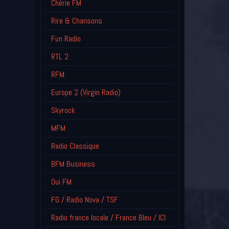
Chérie FM
Rire & Chansons
Fun Radio
RTL 2
RFM
Europe 2 (Virgin Radio)
Skyrock
MFM
Radio Classique
BFM Business
Oui FM
FG / Radio Nova / TSF
Radio france locale / France Bleu / ICI