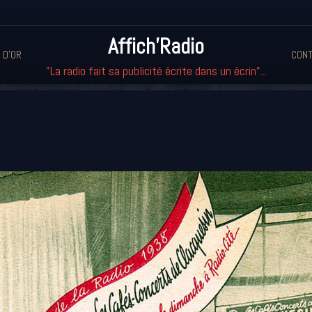
Affich'Radio
 D'OR
CONT
"La radio fait sa publicité écrite dans un écrin"...