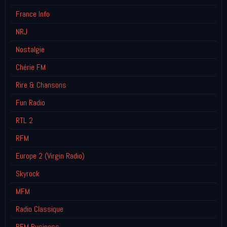
France Info
NRJ
Nostalgie
Chérie FM
Rire & Chansons
Fun Radio
RTL 2
RFM
Europe 2 (Virgin Radio)
Skyrock
MFM
Radio Classique
BFM Business